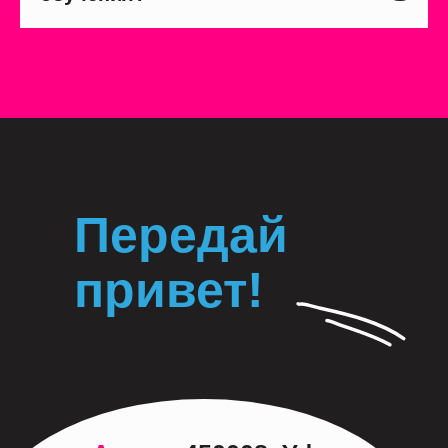
Передай
привет!