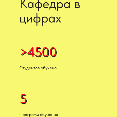
Кафедра в
цифрах
>4500
>4500
Студентов обучено
5
5
Программ обучения